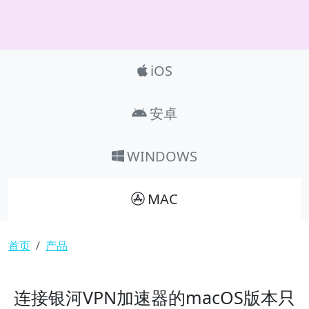
Product_Nav
iOS
安卓
WINDOWS
MAC
面包屑
首页
产品
连接银河VPN加速器的macOS版本只