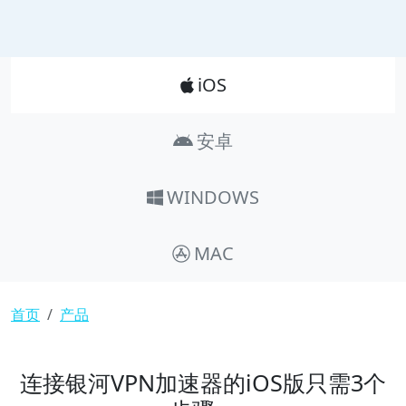
Product_Nav
iOS
安卓
WINDOWS
MAC
面包屑
首页
产品
连接银河VPN加速器的iOS版只需3个